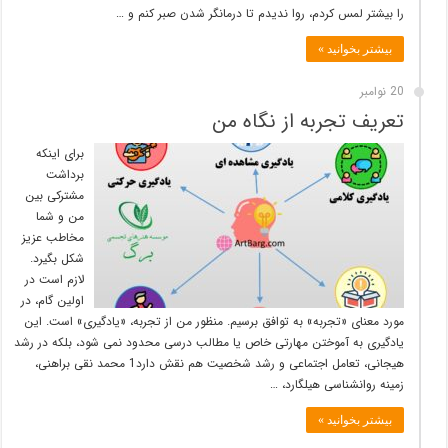
را بیشتر لمس کردم، روا ندیدم تا درمانگر شدن صبر کنم و …
بیشتر بخوانید »
20 نوامبر
تعریف تجربه از نگاه من
برای اینکه
برداشت
مشترکی بین
من و شما
مخاطب عزیز
شکل بگیرد.
لازم است در
اولین گام، در
مورد معنای «تجربه» به توافق برسیم. منظور من از تجربه، «یادگیری» است. این
یادگیری به آموختن مهارتی خاص یا مطالب درسی محدود نمی شود، بلکه در رشد
هیجانی، تعامل اجتماعی و رشد شخصیت هم نقش دارد1 محمد نقی براهنی،
زمینه روانشناسی هیلگارد، …
بیشتر بخوانید »