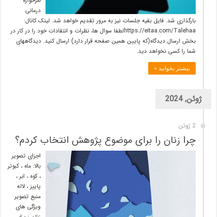
طرحواره
درمانی
بارگذاری شد. فایل بقیه جلسات نیز به مرور تقدیم خواهد شد. لینک کانال:
https://eitaa.com/Talehaaلطفا سوال ها، نظرات و انتقادات خود را در کار در
بخش ارسال دیدگاه(که پایین همین صفحه قرار دارد) ارسال کنید. دیدگاههای
شما را کسی نخواهد دید.
بیشتر بخوانید »
ژوئن, 2024
2 ژوئن
چرا زنان را برای موضوع پژوهش انتخاب کردم؟
اجزای تصویر
بالا: ماه ، کبوتر
، کوه ، ابر ،
پاییز ، لاله
منبع تصویر
ویژگی های
زنان : برای